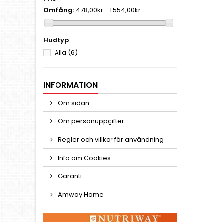
Omfång:
478,00kr - 1 554,00kr
Hudtyp
Alla
(6)
INFORMATION
Om sidan
Om personuppgifter
Regler och villkor för användning
Info om Cookies
Garanti
Amway Home