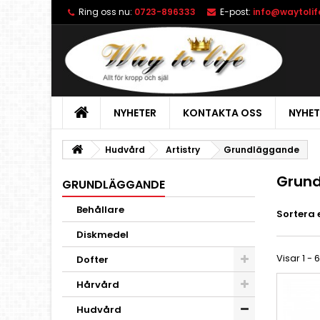
Ring oss nu:
0723-896333
E-post:
info@waytolif
NYHETER
KONTAKTA OSS
NYHET
Hudvård
Artistry
Grundläggande
Grun
GRUNDLÄGGANDE
Behållare
Sortera 
Diskmedel
Visar 1 - 
Dofter
Hårvård
Hudvård