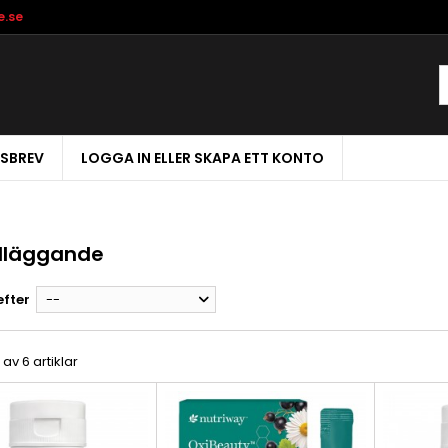
e.se
SBREV
LOGGA IN ELLER SKAPA ETT KONTO
dläggande
efter
--
6 av 6 artiklar