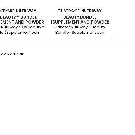
LVERKARE:
NUTRIWAY
TILLVERKARE:
NUTRIWAY
IBEAUTY™ BUNDLE
BEAUTY BUNDLE
LEMENT AND POWDER
(SUPPLEMENT AND POWDER
RINK) NUTRIWAY
DRINK) NUTRIWAY
 Nutriway™ OxiBeauty™
Paketet Nutriway™ Beauty
le (Supplement och
Bundle (Supplement och
er Drink) innehåller
Powder Drink) med
osmetic-produkter som
nutricosmetic-produkter som
ecklade för att skydda
tagits fram för att stötta huden1
6 av 6 artiklar
udceller mot oxidativ
och främja
 för en hud med vacker
kollagenproduktionen2 för en
lyster.
hud med fin lyster.