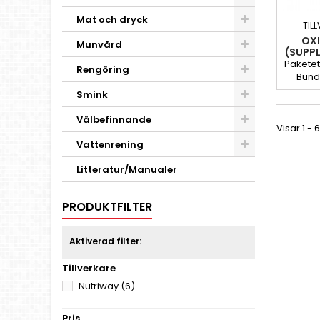
Mat och dryck
TIL
OX
Munvård
(SUPP
D
Paketet
Rengöring
Bund
Powd
Smink
nutric
är utv
Välbefinnande
Visar 1 - 
dina h
stress1
Vattenrening
Litteratur/Manualer
PRODUKTFILTER
Aktiverad filter:
Tillverkare
Nutriway
(6)
Pris