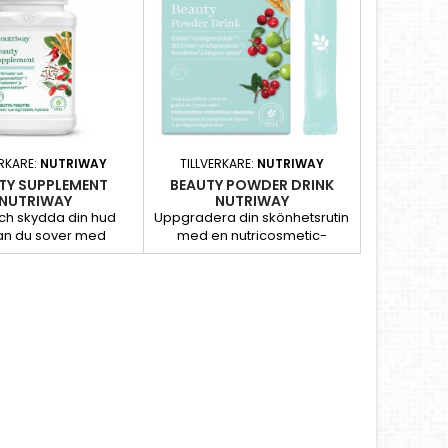
ERKARE:
NUTRIWAY
TILLVERKARE:
NUTRIWAY
TY SUPPLEMENT
BEAUTY POWDER DRINK
NUTRIWAY
NUTRIWAY
och skydda din hud
Uppgradera din skönhetsrutin
n du sover med
med en nutricosmetic-
 Beauty Supplement,
produkt från Nutriway™ för att
osmetic-produkt som
stötta din hud1 och
cklats för att stötta
kollagenproduktion2 så att du
en1 och främja
kan få den vackra glow som
roduktionen2 för att
du förtjänar.
 hud med fin lyster.