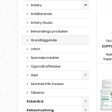
Artistry
Antiåldrande
Artistry Studio
Behandlings produkter
Grundläggande
TIL
SUPP
Lotion
Nut
Specialprodukter
Suppl
Ögonvård/Masker
samman
mot oxi
G&H
av kop
Skönhet från insidan
Tillbehör
Klädvård
Köksutrustning