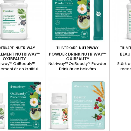
LVERKARE:
NUTRIWAY
TILLVERKARE:
NUTRIWAY
TILLV
LEMENT NUTRIWAY™
POWDER DRINK NUTRIWAY™
BEAU
OXIBEAUTY
OXIBEAUTY
riway™ OxiBeauty™
Nutriway™ OxiBeauty™ Powder
Stärk 
ement är en kraftfull
Drink är en bekväm
meda
nutricosmetic-
nutricosmetic-produkt som
Nutriway™
sättning som skyddar
hjälper till att skydda din hud
en nutric
dativ stress1 med hjälp
mot oxidativ stress¹ med
har utve
par och PhytoVibrant™
kraften hos Vitamin E.
hud
Complex.
kollagenp
ge dig en