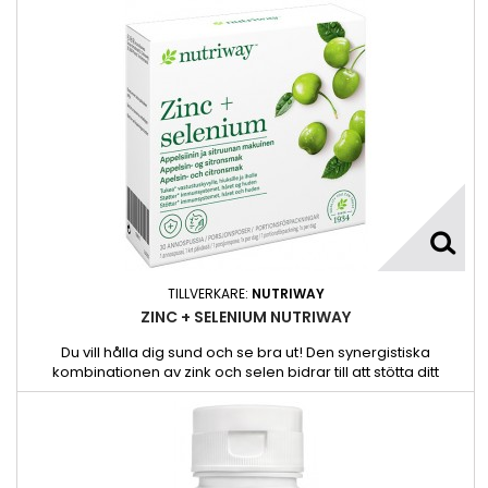
innehåller Nutriway Vitamin C Plus, Nutriway Zink + selen och
Nutriway Vitamin D!
TILLVERKARE:
NUTRIWAY
ZINC + SELENIUM NUTRIWAY
Du vill hålla dig sund och se bra ut! Den synergistiska
kombinationen av zink och selen bidrar till att stötta ditt
immunsystem och hålla ditt hår samt din hud i form, i ett
praktiskt format som passar när du är på språng.