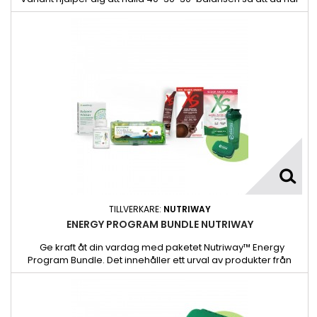
den konsekventa energinivå1 du behöver under dagen.
TILLVERKARE:
NUTRIWAY
ENERGY PROGRAM BUNDLE NUTRIWAY
Ge kraft åt din vardag med paketet Nutriway™ Energy
Program Bundle. Det innehåller ett urval av produkter från
Nutriway™ och XS™ för att stötta din krävande livsstil med
riktade kosttillskott och balanserade snacks som är perfekta
när du är på språng.