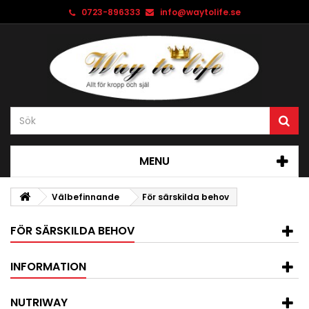
0723-896333
info@waytolife.se
MENU
Välbefinnande
För särskilda behov
FÖR SÄRSKILDA BEHOV
INFORMATION
NUTRIWAY