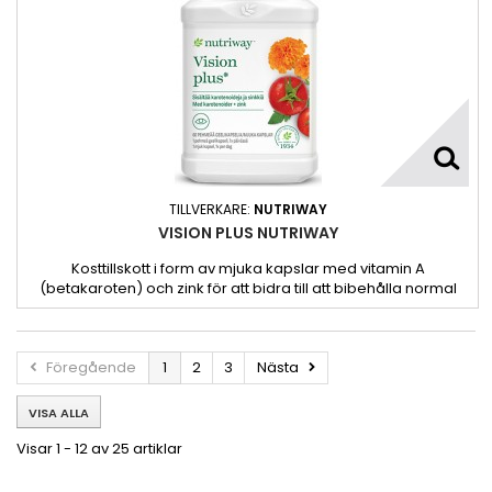
TILLVERKARE:
NUTRIWAY
VISION PLUS NUTRIWAY
Kosttillskott i form av mjuka kapslar med vitamin A
(betakaroten) och zink för att bidra till att bibehålla normal
synförmåga*. Med 4 karotenoider från naturliga källor och
zink.
Föregående
1
2
3
Nästa
VISA ALLA
Visar 1 - 12 av 25 artiklar