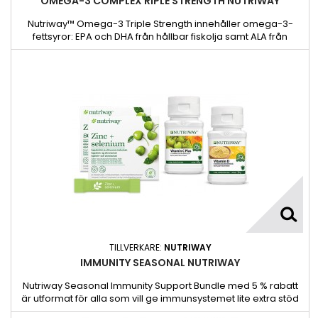
OMEGA-3 COMPLEX RIPLE STRENGTH NUTRIWAY
Nutriway™ Omega-3 Triple Strength innehåller omega-3-
fettsyror: EPA och DHA från hållbar fiskolja samt ALA från
NutriCert™-chiafröolja som våra kroppar inte kan producera
naturligt.Den är framställd med AquaCelle®4-teknik som
hjälper omega-3-fettsyrorna att blanda sig väl med vatten,
vilket leder till ett bättre näringsupptag och ger mer näring till
våra...
TILLVERKARE:
NUTRIWAY
IMMUNITY SEASONAL NUTRIWAY
Nutriway Seasonal Immunity Support Bundle med 5 % rabatt
är utformat för alla som vill ge immunsystemet lite extra stöd
under de årstider som utmanar immunsystemet. Paketet