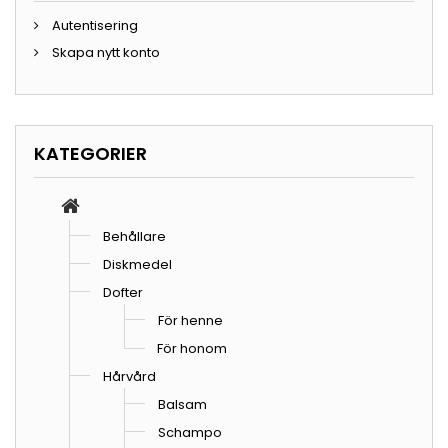
Autentisering
Skapa nytt konto
KATEGORIER
Behållare
Diskmedel
Dofter
För henne
För honom
Hårvård
Balsam
Schampo