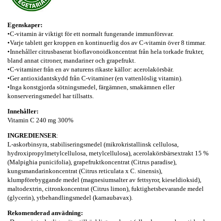
Egenskaper:
•C-vitamin är viktigt för ett normalt fungerande immunförsvar.
•Varje tablett ger kroppen en kontinuerlig dos av C-vitamin över 8 timmar.
•Innehåller citrusbaserat bioflavonoidkoncentrat från hela torkade frukter,
bland annat citroner, mandariner och grapefrukt.
•C-vitaminer från en av naturens rikaste källor: acerolakörsbär.
•Ger antioxidantskydd från C-vitaminer (en vattenlöslig vitamin).
•Inga konstgjorda sötningsmedel, färgämnen, smakämnen eller
konserveringsmedel har tillsatts.
Innehåller:
Vitamin C 240 mg 300%
INGREDIENSER
:
L-askorbinsyra, stabiliseringsmedel (mikrokristallinsk cellulosa,
hydroxipropylmetylcellulosa, metylcellulosa), acerolakörsbärsextrakt 15 %
(Malpighia punicifolia), grapefruktkoncentrat (Citrus paradise),
kungsmandarinkoncentrat (Citrus reticulata x C. sinensis),
klumpförebyggande medel (magnesiumsalter av fettsyror, kieseldioksid),
maltodextrin, citronkoncentrat (Citrus limon), fuktighetsbevarande medel
(glycerin), ytbehandlingsmedel (karnaubavax).
Rekomenderad anvädning: