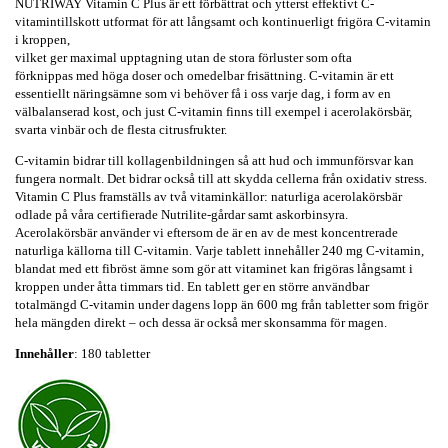
NUTRIWAY Vitamin C Plus är ett förbättrat och ytterst effektivt C-
vitamintillskott utformat för att långsamt och kontinuerligt frigöra C-vitamin
i kroppen,
vilket ger maximal upptagning utan de stora förluster som ofta
förknippas med höga doser och omedelbar frisättning. C-vitamin är ett
essentiellt näringsämne som vi behöver få i oss varje dag, i form av en
välbalanserad kost, och just C-vitamin finns till exempel i acerolakörsbär,
svarta vinbär och de flesta citrusfrukter.
C-vitamin bidrar till kollagenbildningen så att hud och immunförsvar kan
fungera normalt. Det bidrar också till att skydda cellerna från oxidativ stress.
Vitamin C Plus framställs av två vitaminkällor: naturliga acerolakörsbär
odlade på våra certifierade Nutrilite-gårdar samt askorbinsyra.
Acerolakörsbär använder vi eftersom de är en av de mest koncentrerade
naturliga källorna till C-vitamin. Varje tablett innehåller 240 mg C-vitamin,
blandat med ett fibröst ämne som gör att vitaminet kan frigöras långsamt i
kroppen under åtta timmars tid. En tablett ger en större användbar
totalmängd C-vitamin under dagens lopp än 600 mg från tabletter som frigör
hela mängden direkt – och dessa är också mer skonsamma för magen.
Innehåller
: 180 tabletter