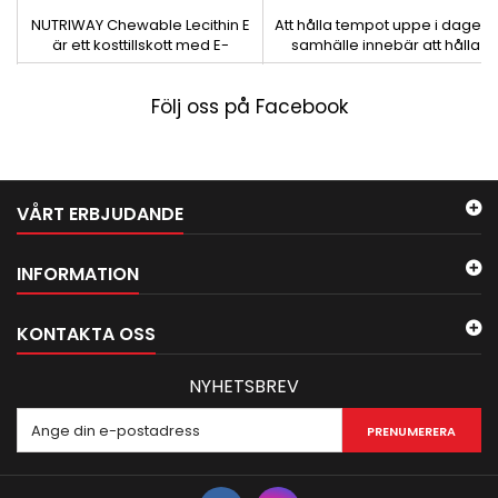
NUTRIWAY Chewable Lecithin E
Att hålla tempot uppe i dagens
är ett kosttillskott med E-
samhälle innebär att hålla
vitamin och lecitin
tröttheten borta....
Följ oss på Facebook
VÅRT ERBJUDANDE
INFORMATION
KONTAKTA OSS
NYHETSBREV
PRENUMERERA