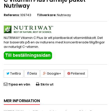
Nutriway
Referens:
109743
Tillverkare:
Nutriway
NUTRIWAY Vitamin C Plus är ett plantberikat vitamintillskott. Det
har baserats på en av naturens mest koncentrerade tillgångar
av naturligt C-vitamin.
Twittra
Dela
Google+
Pinterest
Tipsa en vän
Skriv ut
MER INFORMATION