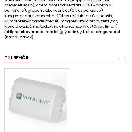
metylcellulosa), acerolakörsbärsextrakt 15 % (Malpighia
punicifolia), grapefruktkoncentrat (Citrus paradise),
kungsmandarinkoncentrat (Citrus reticulata x C. sinensis),
klumpförebyggande medel (magnesiumsalter av fettsyror,
kieseldioksid), maltodextrin, citronkoncentrat (Citrus limon),
fuktighetsbevarande medel (glycerin), ytbehandlingsmedel
(karnaubavax).
TILLBEHÖR
<
>