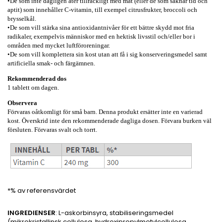
•De som inte dagligen äter tillräckligt med mat (eller de som saknar tid och
aptit) som innehåller C-vitamin, till exempel citrusfrukter, broccoli och
brysselkål.
•De som vill stärka sina antioxidantnivåer för ett bättre skydd mot fria
radikaler, exempelvis människor med en hektisk livsstil och/eller bor i
områden med mycket luftföroreningar.
•De som vill komplettera sin kost utan att få i sig konserveringsmedel samt
artificiella smak- och färgämnen.
Rekommenderad dos
1 tablett om dagen.
Observera
Förvaras oåtkomligt för små barn. Denna produkt ersätter inte en varierad
kost. Överskrid inte den rekommenderade dagliga dosen. Förvara burken väl
försluten. Förvaras svalt och torrt.
*% av referensvärdet
INGREDIENSER
: L-askorbinsyra, stabiliseringsmedel
(mikrokristallinsk cellulosa, hydroxipropylmetylcellulosa,